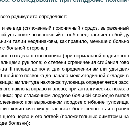
вого радикулита определяют:
 и ее вид (сглаженный поясничный лордоз, выраженный
кой установке позвоночный столб представляет собой 
ьники талии неодинаковы, как правило, меньше с больно
 с больной стороны);
чного отдела позвоночника (при нормальной подвижнос
альцами рук пола; о степени ограничения сгибания гов
нца III пальца до пола; для определения амплитуды дв
II шейного позвонка до начала межъягодичной складки в
ища; амплитуда наклонов туловища определяется рассто
ного наклона вправо и влево; при анталгических позах 
чника; при сглаженном лордозе больной свободно выпо
олезненно; при выраженном лордозе сгибание туловища 
при сколиотических установках болезненность и ограни
щного нерва и его ветвей (положительные симптомы на
оде болезни);