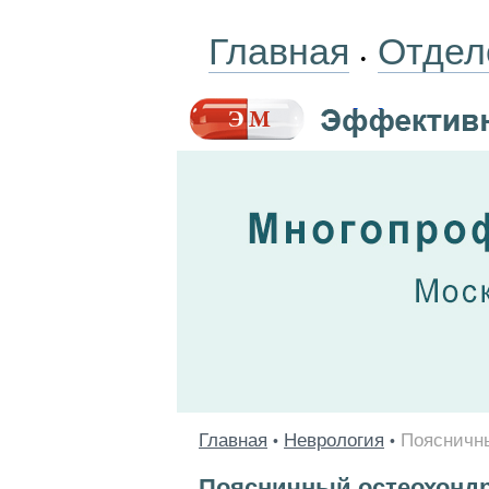
Главная
Отдел
•
Главная
Неврология
Поясничны
•
•
Поясничный остеохондр