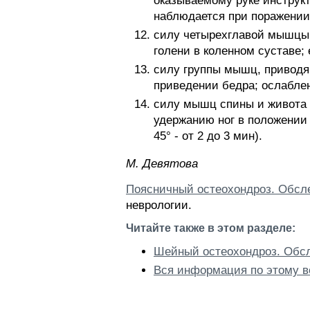
оказываемому руке инструк
наблюдается при поражении
силу четырехглавой мышцы 
голени в коленном суставе;
силу группы мышц, приводя
приведении бедра; ослабле
силу мышц спины и живота 
удержанию ног в положении п
45° - от 2 до 3 мин).
M. Дeвятoвa
Поясничный остеохондроз. Обсле
неврологии.
Читайте также в этом разделе:
Шейный остеохондроз. Обс
Вся информация по этому в