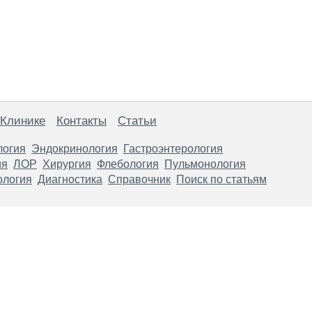
 Клинике
Контакты
Статьи
логия
Эндокринология
Гастроэнтерология
ия
ЛОР
Хирургия
Флебология
Пульмонология
ология
Диагностика
Справочник
Поиск по статьям
анице, носят информационный характер и не являются публичной
х рекомендаций. ООО «ТН-Клиника» не несёт ответственности за в
 информации, размещенной на данной странице.
ПОКАЗАНИЯ, ПОСОВЕТУЙ