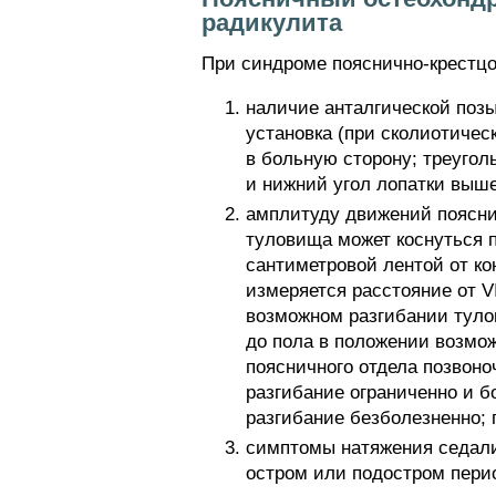
радикулита
При синдроме пояснично-крестцо
наличие анталгической позы
установка (при сколиотичес
в больную сторону; треугол
и нижний угол лопатки выше
амплитуду движений поясни
туловища может коснуться п
сантиметровой лентой от ко
измеряется расстояние от V
возможном разгибании тулов
до пола в положении возмож
поясничного отдела позвоно
разгибание ограниченно и б
разгибание безболезненно; 
симптомы натяжения седали
остром или подостром пери