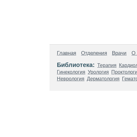
Главная
Отделения
Врачи
О
Библиотека:
Терапия
Кардио
Гинекология
Урология
Проктолог
Неврология
Дерматология
Гемат
Материалы, размещенные на данной стр
использовать их в качестве медицински
возникшие в результате использования
ЕСТЬ ПРОТИВО