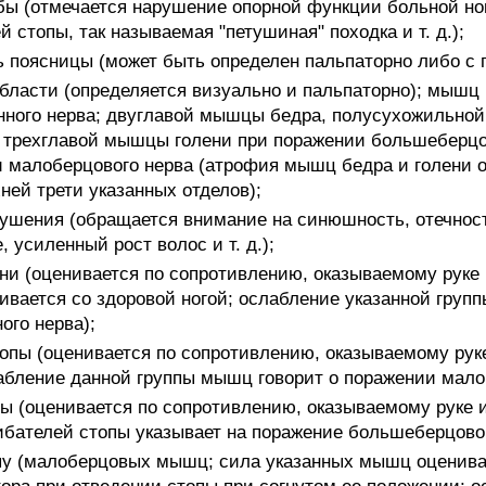
ы (отмечается нарушение опорной функции больной ног
 стопы, так называемая "петушиная" походка и т. д.);
ь поясницы (может быть определен пальпаторно либо с
ласти (определяется визуально и пальпаторно); мышц
нного нерва; двуглавой мышцы бедра, полусухожильной
; трехглавой мышцы голени при поражении большеберцо
 малоберцового нерва (атрофия мышц бедра и голени 
ней трети указанных отделов);
рушения (обращается внимание на синюшность, отечност
 усиленный рост волос и т. д.);
и (оценивается по сопротивлению, оказываемому руке 
нивается со здоровой ногой; ослабление указанной груп
ого нерва);
опы (оценивается по сопротивлению, оказываемому руке
слабление данной группы мышц говорит о поражении мало
ы (оценивается по сопротивлению, оказываемому руке и
ибателей стопы указывает на поражение большеберцовог
у (малоберцовых мышц; сила указанных мышц оценива