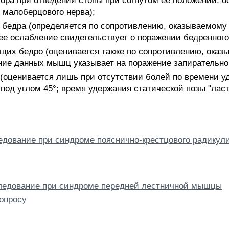
тора при отведении стопы при согнутом ее положении; 
 малоберцового нерва);
бедра (определяется по сопротивлению, оказываемому 
 ее ослабление свидетельствует о поражении бедренного
щих бедро (оценивается также по сопротивлению, оказы
ние данных мышц указывает на поражение запирательног
(оценивается лишь при отсутствии болей по времени уд
од углом 45°; время удержания статической позы "ласто
дование при синдроме пояснично-крестцового радикул
ледование при синдроме передней лестничной мышцы
опросу