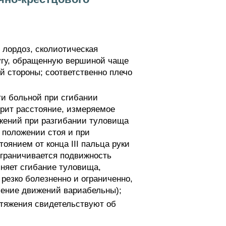
 лордоз, сколиотическая
дугу, обращенную вершиной чаще
й стороны; соответственно плечо
ти больной при сгибании
орит расстояние, измеряемое
ижений при разгибании туловища
 положении стоя и при
янием от конца III пальца руки
ограничивается подвижность
лняет сгибание туловища,
резко болезненно и ограниченно,
чение движений вариабельны);
тяжения свидетельствуют об