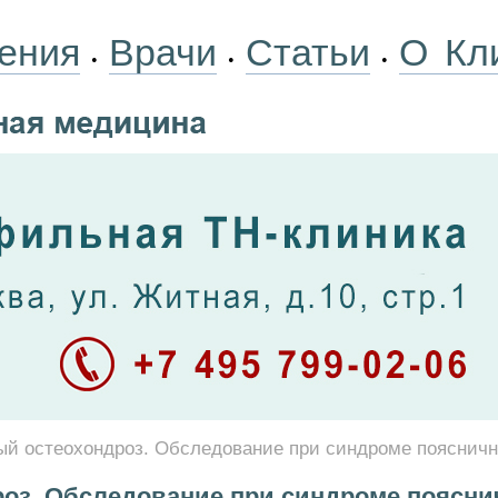
ения
Врачи
Статьи
О Кл
•
•
•
й остеохондроз. Обследование при синдроме поясничн
оз. Обследование при синдроме поясни