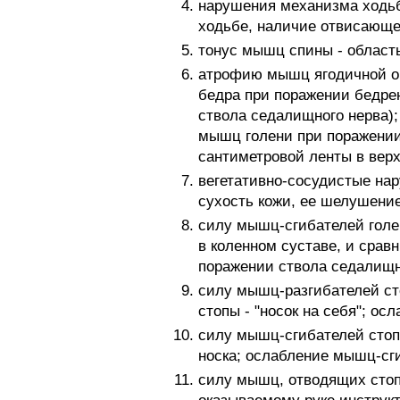
нарушения механизма ходьб
ходьбе, наличие отвисающей
тонус мышц спины - област
атрофию мышц ягодичной об
бедра при поражении бедре
ствола седалищного нерва)
мышц голени при поражении
сантиметровой ленты в верх
вегетативно-сосудистые на
сухость кожи, ее шелушение,
силу мышц-сгибателей голен
в коленном суставе, и срав
поражении ствола седалищн
силу мышц-разгибателей ст
стопы - "носок на себя"; о
силу мышц-сгибателей стоп
носка; ослабление мышц-сг
силу мышц, отводящих стоп