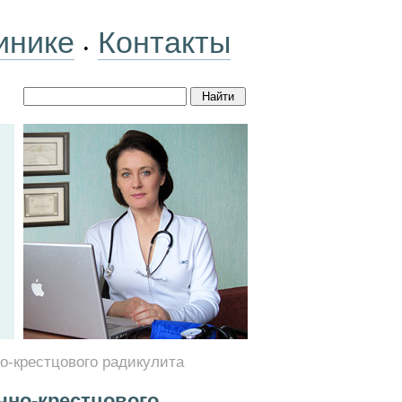
инике
Контакты
•
о-крестцового радикулита
чно-крестцового