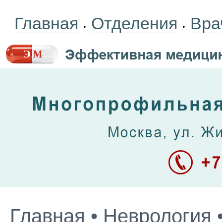
Главная
Отделения
Вра
•
•
Главная
•
Неврология