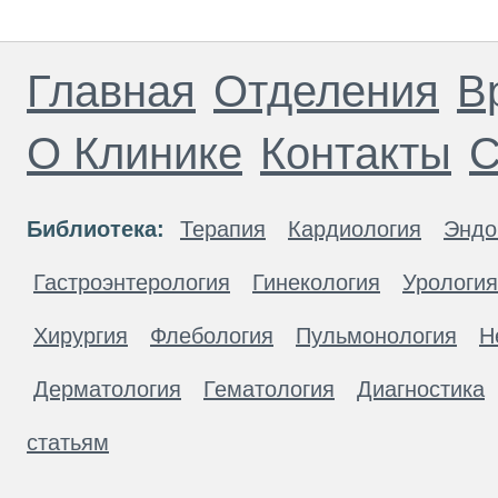
Главная
Отделения
В
О Клинике
Контакты
С
Библиотека:
Терапия
Кардиология
Эндо
Гастроэнтерология
Гинекология
Урология
Хирургия
Флебология
Пульмонология
Н
Дерматология
Гематология
Диагностика
статьям