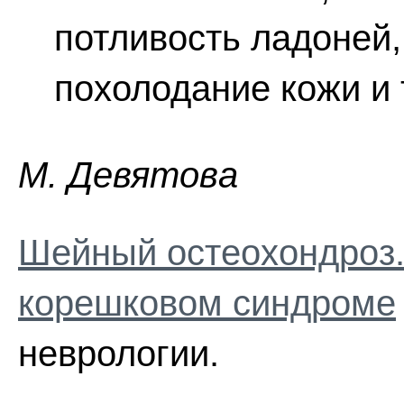
потливость ладоней,
похолодание кожи и т.
M. Дeвятoвa
Шейный остеохондроз.
корешковом синдроме
неврологии.