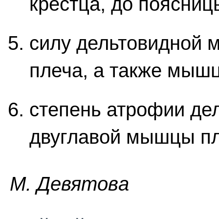
крестца, до поясницы
силу дельтовидной
плеча, а также мышц
степень атрофии де
двуглавой мышцы пл
M. Дeвятoвa