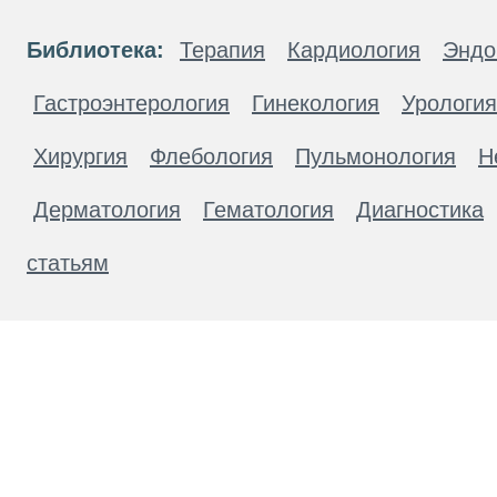
Библиотека:
Терапия
Кардиология
Эндо
Гастроэнтерология
Гинекология
Урология
Хирургия
Флебология
Пульмонология
Н
Дерматология
Гематология
Диагностика
статьям
Материалы, размещенные на данной странице
публичной офертой. Посетители сайта не дол
рекомендаций. ООО «ТН-Клиника» не несёт о
возникшие в результате использования инфо