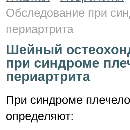
Обследование при син
периартрита
Шейный остеохон
при синдроме пле
периартрита
При синдроме плечело
определяют: