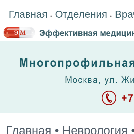
Главная
Отделения
Вра
•
•
Главная
•
Неврология