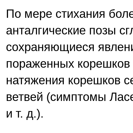
По мере стихания бол
анталгические позы с
сохраняющиеся явлени
пораженных корешков 
натяжения корешков с
ветвей (симптомы Ласе
и т. д.).