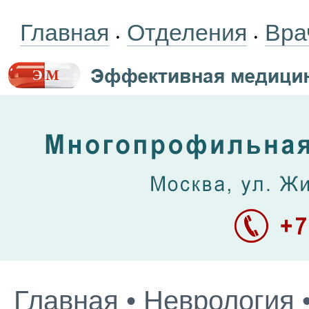
Главная
Отделения
Вра
•
•
Главная
•
Неврология