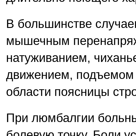
В большинстве случае
мышечным перенапряж
натуживанием, чихань
движением, подъемом тя
области поясницы стр
При люмбалгии больны
болевую точку. Боли у