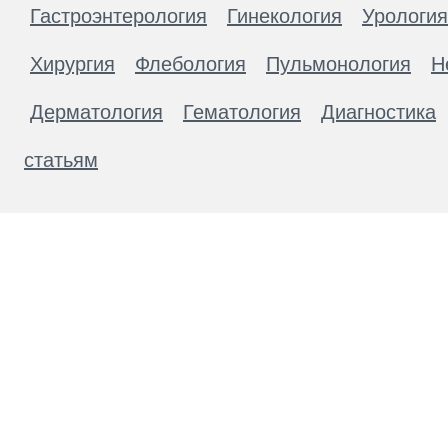
Гастроэнтерология
Гинекология
Урология
Хирургия
Флебология
Пульмонология
Н
Дерматология
Гематология
Диагностика
статьям
Материалы, размещенные на данной странице
публичной офертой. Посетители сайта не дол
рекомендаций. ООО «ТН-Клиника» не несёт о
возникшие в результате использования инфо
ЕСТЬ ПРОТИВОПОКАЗАН