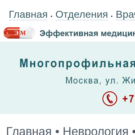
Главная
Отделения
Вра
•
•
Главная
•
Неврология