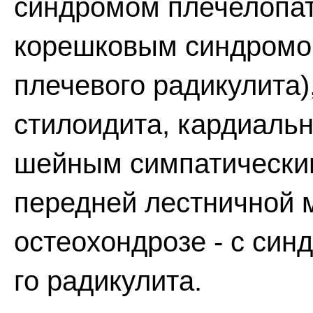
синдромом плечелопат
корешковым синдромо
плечевого радикулита)
стилоидита, кардиаль
шейным симпатически
передней лестничной 
остеохондрозе - с син
го радикулита.