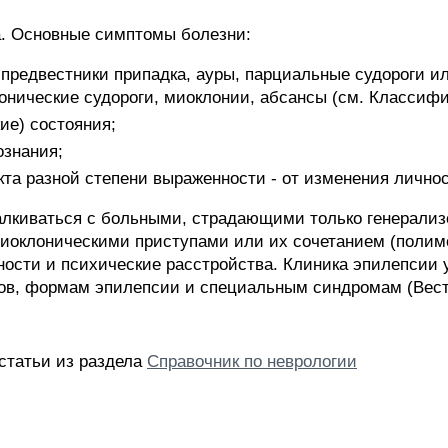
а. Основные симптомы болезни:
 предвестники припадка, ауры, парциальные судороги и
лонические судороги, миоклонии, абсансы (см. Классиф
е) состояния;
ознания;
та разной степени выраженности - от изменения личнос
алкиваться с больными, страдающими только генерали
миоклоническими приступами или их сочетанием (поли
ости и психические расстройства. Клиника эпилепсии 
ов, формам эпилепсии и специальным синдромам (Веста,
статьи из раздела
Справочник по неврологии