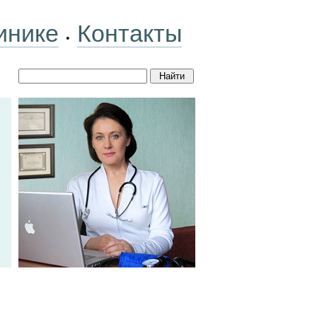
инике
Контакты
•