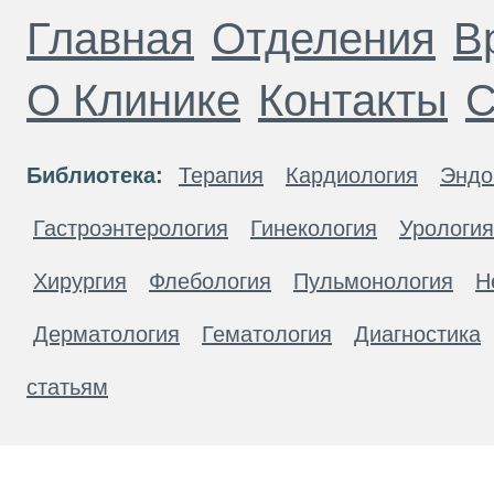
Главная
Отделения
В
О Клинике
Контакты
С
Библиотека:
Терапия
Кардиология
Эндо
Гастроэнтерология
Гинекология
Урология
Хирургия
Флебология
Пульмонология
Н
Дерматология
Гематология
Диагностика
статьям