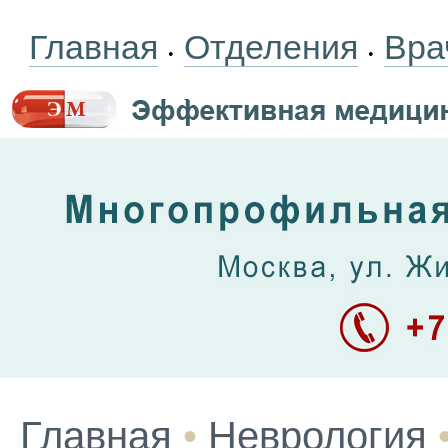
Главная
Отделения
Вра
•
•
Главная
•
Неврология