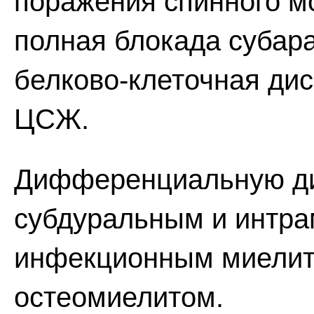
поражения спинного мо
полная блокада субар
белково-клеточная дис
ЦСЖ.
Дифференциальную диа
субдуральным и интр
инфекционным миелит
остеомиелитом.