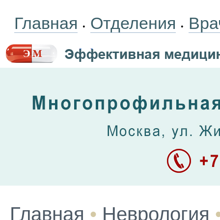
Главная
Отделения
Вра
•
•
Главная
•
Неврология