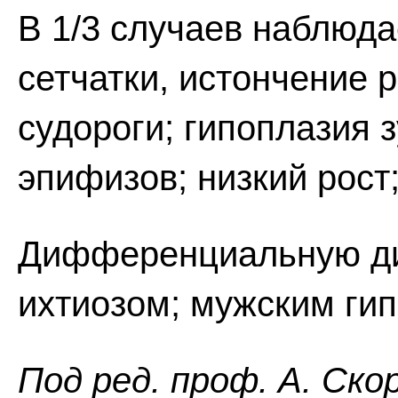
В 1/3 случаев наблюд
сетчатки, истончение
судороги; гипоплазия 
эпифизов; низкий рост
Дифференциальную диа
ихтиозом; мужским ги
Пoд peд. проф. А. Ско