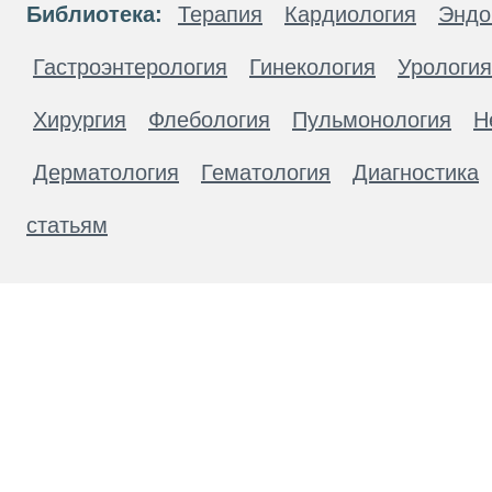
Библиотека:
Терапия
Кардиология
Эндо
Гастроэнтерология
Гинекология
Урология
Хирургия
Флебология
Пульмонология
Н
Дерматология
Гематология
Диагностика
статьям
Материалы, размещенные на данной странице
публичной офертой. Посетители сайта не дол
рекомендаций. ООО «ТН-Клиника» не несёт о
возникшие в результате использования инфо