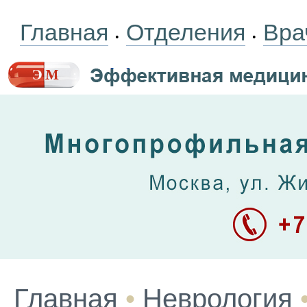
Главная
Отделения
Вра
•
•
Главная
•
Неврология