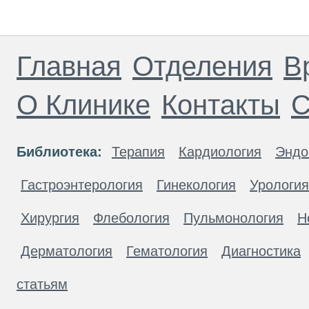
Главная
Отделения
В
О Клинике
Контакты
С
Библиотека:
Терапия
Кардиология
Эндо
Гастроэнтерология
Гинекология
Урология
Хирургия
Флебология
Пульмонология
Н
Дерматология
Гематология
Диагностика
статьям