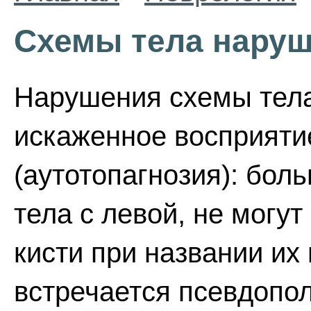
Схемы тела нару
Нарушения схемы тела
искаженное восприятие
(аутотопагнозия): бол
тела с левой, не могу
кисти при названии их
встречается псевдопо