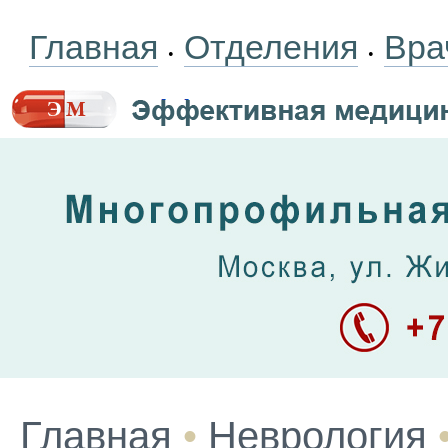
Главная
Отделения
Вра
•
•
Главная
•
Неврология