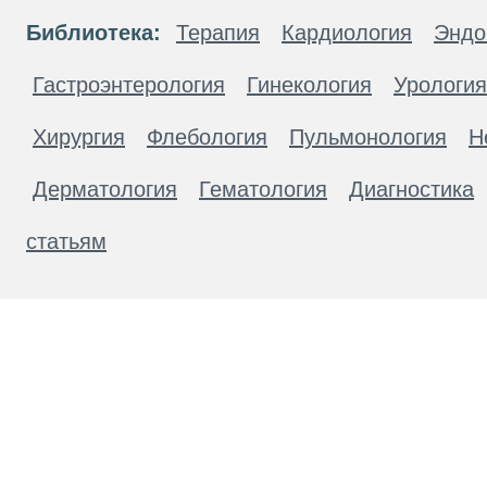
Библиотека:
Терапия
Кардиология
Эндо
Гастроэнтерология
Гинекология
Урология
Хирургия
Флебология
Пульмонология
Н
Дерматология
Гематология
Диагностика
статьям
Материалы, размещенные на данной странице
публичной офертой. Посетители сайта не дол
рекомендаций. ООО «ТН-Клиника» не несёт о
возникшие в результате использования инфо