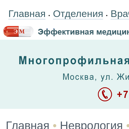
Главная
Отделения
Вра
•
•
Главная
•
Неврология