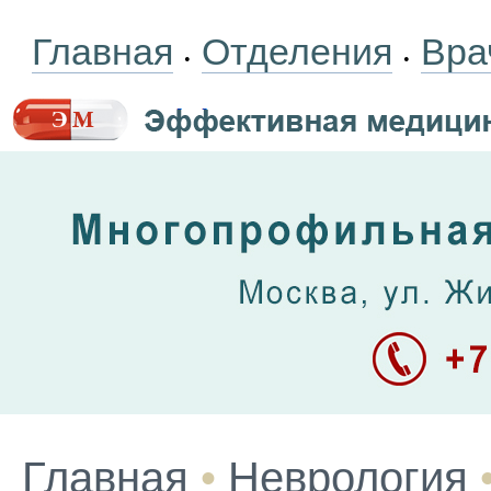
Главная
Отделения
Вра
•
•
Главная
•
Неврология