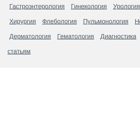
Гастроэнтерология
Гинекология
Урология
Хирургия
Флебология
Пульмонология
Н
Дерматология
Гематология
Диагностика
статьям
Материалы, размещенные на данной странице
публичной офертой. Посетители сайта не дол
рекомендаций. ООО «ТН-Клиника» не несёт о
возникшие в результате использования инфо
ЕСТЬ ПРОТИВОПОКАЗАН