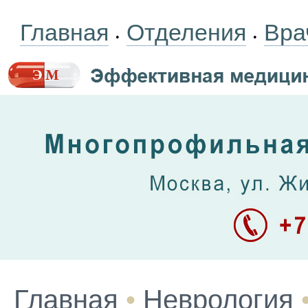
Главная
Отделения
Вра
•
•
Главная
•
Неврология