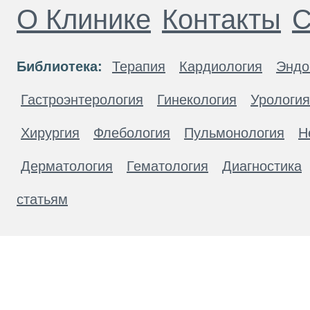
О Клинике
Контакты
С
Библиотека:
Терапия
Кардиология
Эндо
Гастроэнтерология
Гинекология
Урология
Хирургия
Флебология
Пульмонология
Н
Дерматология
Гематология
Диагностика
статьям
Материалы, размещенные на данной странице
публичной офертой. Посетители сайта не дол