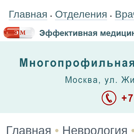
Главная
Отделения
Вра
•
•
Главная
•
Неврология