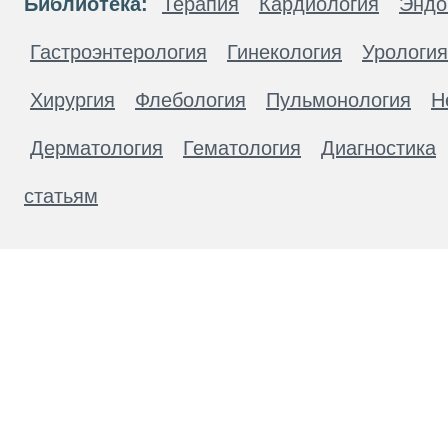
Библиотека:
Терапия
Кардиология
Эндо
Гастроэнтерология
Гинекология
Урология
Хирургия
Флебология
Пульмонология
Н
Дерматология
Гематология
Диагностика
статьям
Материалы, размещенные на данной странице
публичной офертой. Посетители сайта не дол
рекомендаций. ООО «ТН-Клиника» не несёт о
возникшие в результате использования инфо
ЕСТЬ ПРОТИВОПОКАЗАН