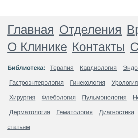
Главная
Отделения
В
О Клинике
Контакты
С
Библиотека:
Терапия
Кардиология
Эндо
Гастроэнтерология
Гинекология
Урология
Хирургия
Флебология
Пульмонология
Н
Дерматология
Гематология
Диагностика
статьям