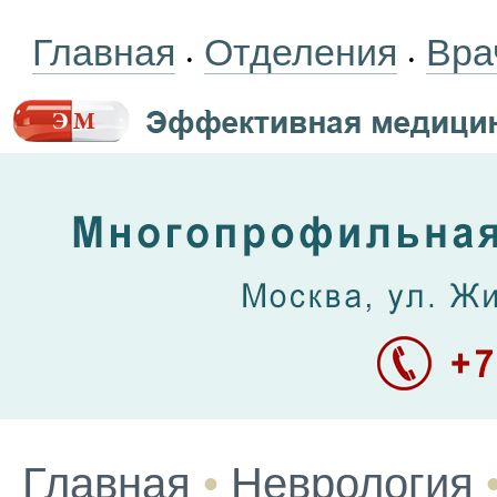
Главная
Отделения
Вра
•
•
Главная
•
Неврология