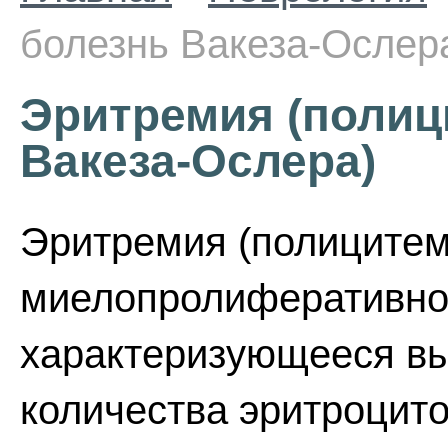
болезнь Вакеза-Ослер
Эритремия (полиц
Вакеза-Ослера)
Эритремия (полицитеми
миелопролиферативно
характеризующееся в
количества эритроцито