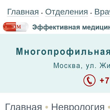
Главная
Отделения
Вра
•
•
Главная
•
Неврология