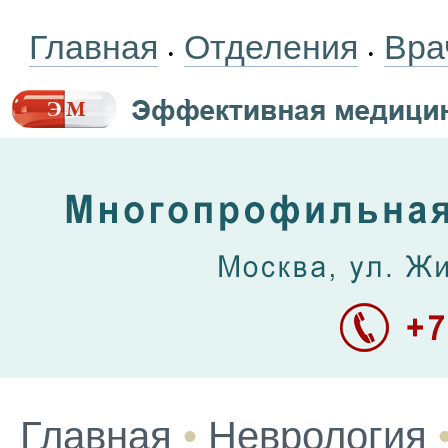
Главная
Отделения
Вра
•
•
Главная
•
Неврология