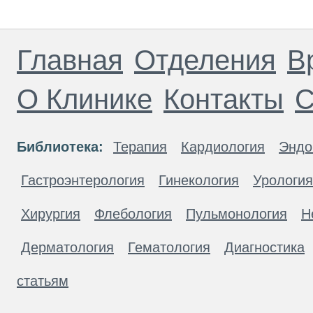
Главная
Отделения
В
О Клинике
Контакты
С
Библиотека:
Терапия
Кардиология
Эндо
Гастроэнтерология
Гинекология
Урология
Хирургия
Флебология
Пульмонология
Н
Дерматология
Гематология
Диагностика
статьям