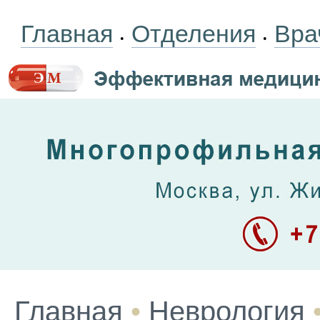
Главная
Отделения
Вра
•
•
Главная
•
Неврология