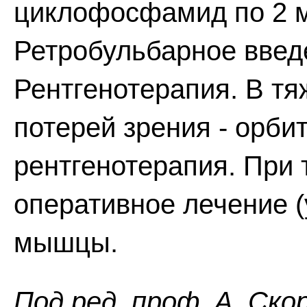
циклофосфамид по 2 мг
Ретробульбарное введ
Рентгенотерапия. В т
потерей зрения - орби
рентгенотерапия. При
оперативное лечение 
мышцы.
Пoд peд. проф. А. Ско