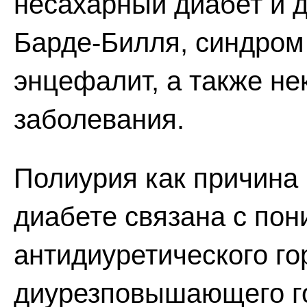
несахарный диабет и 
Барде-Билля, синдром
энцефалит, а также не
заболевания.
Полиурия как причина
диабете связана с по
антидиуретического го
диурезповышающего го