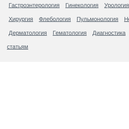
Гастроэнтерология
Гинекология
Урология
Хирургия
Флебология
Пульмонология
Н
Дерматология
Гематология
Диагностика
статьям
Материалы, размещенные на данной странице
публичной офертой. Посетители сайта не дол
рекомендаций. ООО «ТН-Клиника» не несёт о
возникшие в результате использования инфо
ЕСТЬ ПРОТИВОПОКАЗАН