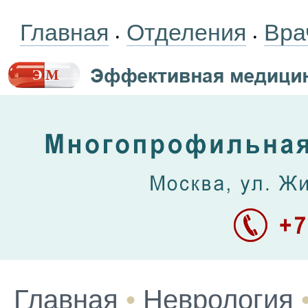
Главная
Отделения
Вра
•
•
Главная
•
Неврология