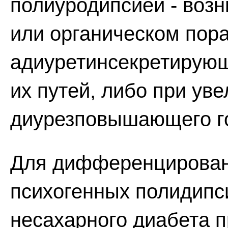
полиуродипсией - воз
или органическом пор
адиуретинсекретирующ
их путей, либо при ув
диурезповышающего г
Для дифференцирован
психогенных полидипси
несахарного диабета 