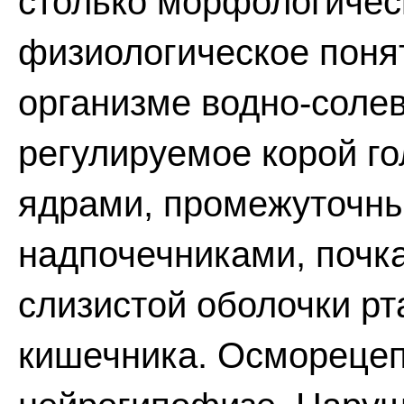
столько морфологическ
физиологическое поня
организме водно-солев
регулируемое корой го
ядрами, промежуточны
надпочечниками, почк
слизистой оболочки рта
кишечника. Осморецеп