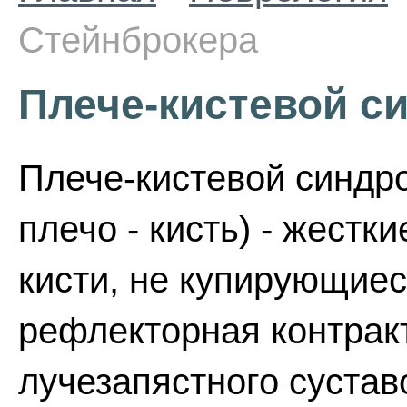
Стейнброкера
Плече-кистевой с
Плече-кистевой синдр
плечо - кисть) - жестки
кисти, не купирующиес
рефлекторная контрак
лучезапястного суста