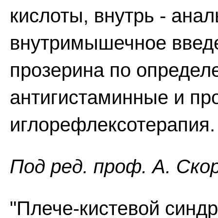
кислоты, внутрь - ана
внутримышечное введе
прозерина по определ
антигистаминные и пр
иглорефлексотерапия.
Пoд peд. проф. А. Ско
"Плече-кистевой синдр