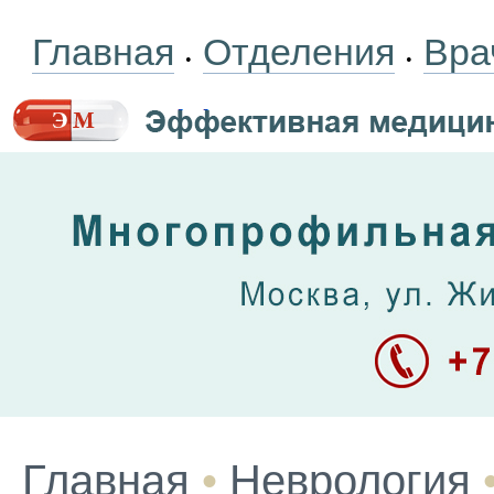
Главная
Отделения
Вра
•
•
Главная
•
Неврология