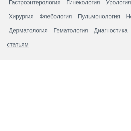
Гастроэнтерология
Гинекология
Урология
Хирургия
Флебология
Пульмонология
Н
Дерматология
Гематология
Диагностика
статьям
Материалы, размещенные на данной странице
публичной офертой. Посетители сайта не дол
рекомендаций. ООО «ТН-Клиника» не несёт о
возникшие в результате использования инфо
ЕСТЬ ПРОТИВОПОКАЗАН