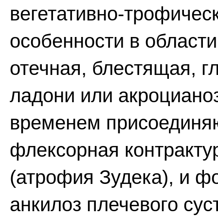
вегетативно-трофичес
особенности в области
отечная, блестящая, г
ладони или акроцианоз
временем присоединя
флексорная контрактур
(атрофия Зудека), и 
анкилоз плечевого сус