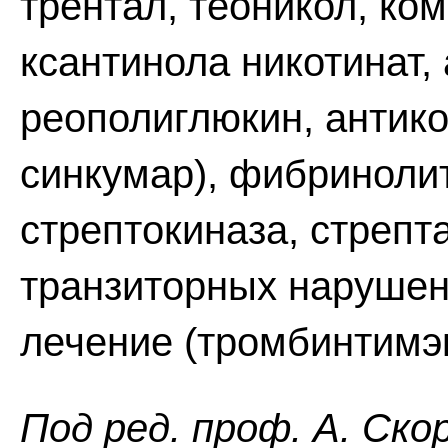
трентал, теоникол, ко
ксантинола никотинат, 
реополиглюкин, антико
синкумар), фибриноли
стрептокиназа, стрепт
транзиторных нарушен
лечение (тромбинтимэк
Пoд peд. проф. А. Ско