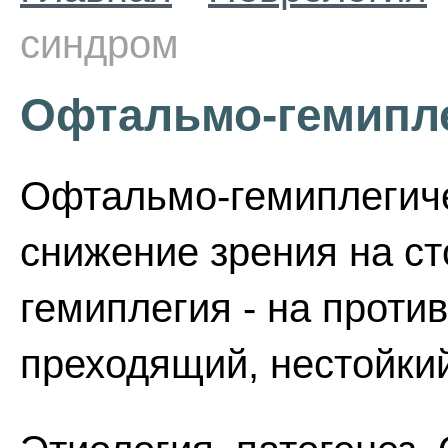
синдром
Офтальмо-гемипл
Офтальмо-гемиплегиче
снижение зрения на ст
гемиплегия - на проти
преходящий, нестойки