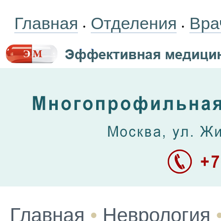
Главная
Отделения
Вра
•
•
Главная
•
Неврология