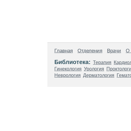
Главная
Отделения
Врачи
О
Библиотека:
Терапия
Кардио
Гинекология
Урология
Проктолог
Неврология
Дерматология
Гемат
Материалы, размещенные на данной стр
использовать их в качестве медицински
возникшие в результате использования
ЕСТЬ ПРОТИВО