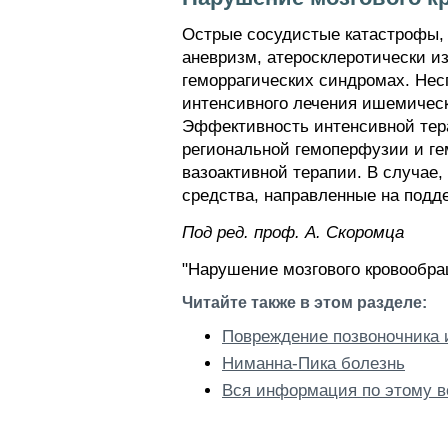
Острые сосудистые катастрофы, 
аневризм, атеросклеротически и
геморрагических синдромах. Не
интенсивного лечения ишемическо
Эффективность интенсивной тера
региональной гемоперфузии и ге
вазоактивной терапии. В случае
средства, направленные на подд
Пoд peд. проф. А. Скоромца
"Нарушение мозгового кровообра
Читайте также в этом разделе:
Повреждение позвоночника и
Ниманна-Пика болезнь
Вся информация по этому в