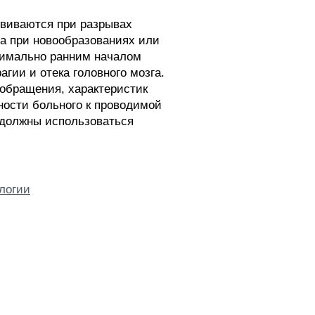
звиваются при разрывах
га при новообразованиях или
симально ранним началом
гии и отека головного мозга.
ообращения, характеристик
ности больного к проводимой
, должны использоваться
логии