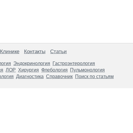
 Клинике
Контакты
Статьи
логия
Эндокринология
Гастроэнтерология
ия
ЛОР
Хирургия
Флебология
Пульмонология
ология
Диагностика
Справочник
Поиск по статьям
анице, носят информационный характер и не являются публичной
х рекомендаций. ООО «ТН-Клиника» не несёт ответственности за в
 информации, размещенной на данной странице.
ПОКАЗАНИЯ, ПОСОВЕТУЙ