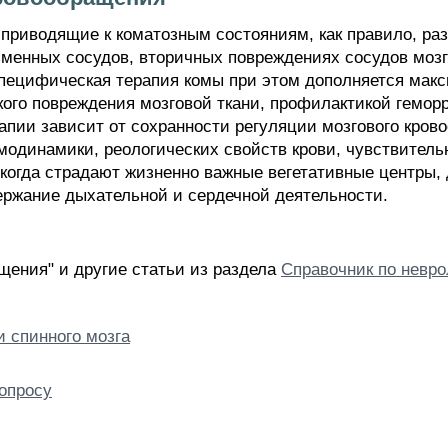
приводящие к коматозным состояниям, как правило, ра
зменных сосудов, вторичных повреждениях сосудов моз
специфическая терапия комы при этом дополняется мак
го повреждения мозговой ткани, профилактикой геморра
пии зависит от сохранности регуляции мозгового кров
модинамики, реологических свойств крови, чувствитель
, когда страдают жизненно важные вегетативные центры
ержание дыхательной и сердечной деятельности.
щения" и другие статьи из раздела
Справочник по невро
 спинного мозга
опросу