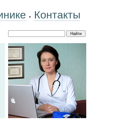
инике
Контакты
•