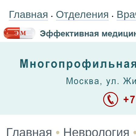
Главная
Отделения
Вра
•
•
Главная
•
Неврология