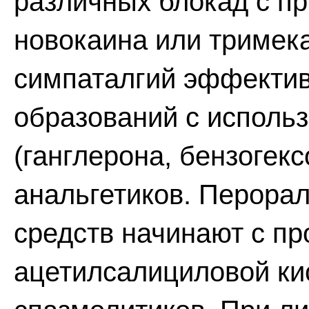
различных блокад с п
новокаина или тримек
симпаталгий эффектив
образований с исполь
(ганглерона, бензогек
анальгетиков. Перора
средств начинают с п
ацетилсалициловой ки