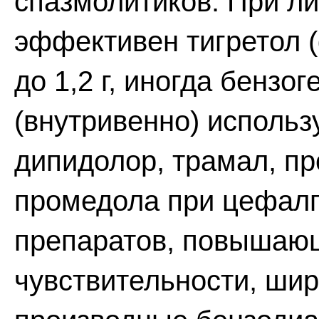
спазмолитиков. При л
эффективен тигретол (
до 1,2 г, иногда бенз
(внутривенно) использ
дипидолор, трамал, п
промедола при цефал
препаратов, повышающ
чувствительности, ши