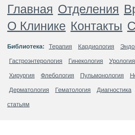
Главная
Отделения
В
О Клинике
Контакты
С
Библиотека:
Терапия
Кардиология
Эндо
Гастроэнтерология
Гинекология
Урология
Хирургия
Флебология
Пульмонология
Н
Дерматология
Гематология
Диагностика
статьям