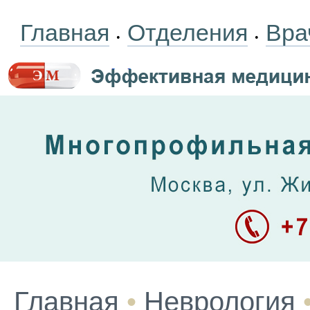
Главная
Отделения
Вра
•
•
Главная
•
Неврология