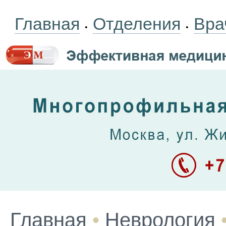
Главная
Отделения
Вра
•
•
Главная
•
Неврология