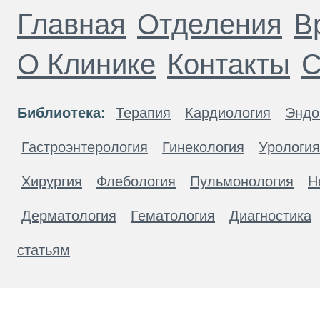
Главная
Отделения
В
О Клинике
Контакты
С
Библиотека:
Терапия
Кардиология
Эндо
Гастроэнтерология
Гинекология
Урология
Хирургия
Флебология
Пульмонология
Н
Дерматология
Гематология
Диагностика
статьям