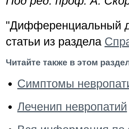
Пoд peд. проф. А. Ско
"Дифференциальный ди
статьи из раздела
Спра
Читайте также в этом разде
Симптомы невропати
Леченип невропатий