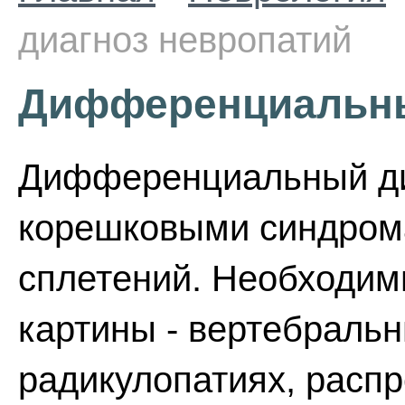
диагноз невропатий
Дифференциальны
Дифференциальный ди
корешковыми синдром
сплетений. Необходим
картины - вертебраль
радикулопатиях, расп