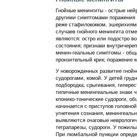
Гнойные менингиты - острые не
другими симптомами поражения 
реже стафилококком, эшерихиями
случаев гнойного менингита отм
являются: остро или подостро в
состояния; признаки внутричереп
менин-геальные симптомы - обща
пронзительный крик; поражение м
У новорожденных развитие гнойн
судорогами, комой. У детей груд
подбородка, срыгивания, гиперес
типичные менингеальные знаки ча
клонико-тонические судороги, о
начинается с приступов головной
угнетения сознания, менингеаль
выявляются очаговые неврологич
тетрапарезы, судороги. У пожи
При люмбальной пункции определ