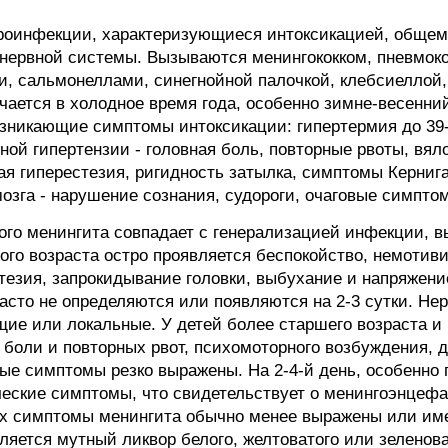
йроинфекции, характеризующиеся интоксикацией, обще
нервной системы. Вызываются менингококком, пневмоко
, сальмонеллами, синегнойной палочкой, клебсиеллой
ечается в холодное время года, особенно зимне-весенни
озникающие симптомы интоксикации: гипертермия до 39
ной гипертензии - головная боль, повторные рвоты, вял
я гиперестезия, ригидность затылка, симптомы Кернига
озга - нарушение сознания, судороги, очаговые симпто
ого менингита совпадает с генерализацией инфекции, 
ного возраста остро проявляется беспокойство, немотиви
тезия, запрокидывание головки, выбухание и напряжение
сто не определяются или появляются на 2-3 сутки. Нер
бщие или локальные. У детей более старшего возраста и
 боли и повторных рвот, психомоторного возбуждения, 
ные симптомы резко выражены. На 2-4-й день, особенно 
еские симптомы, что свидетельствует о менингоэнцефал
лых симптомы менингита обычно менее выражены или им
яется мутный ликвор белого, желтоватого или зеленова