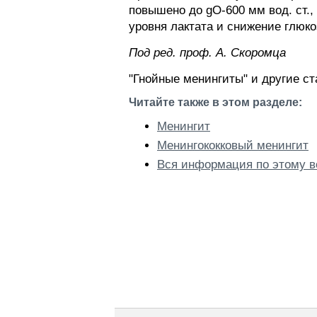
повышено до gO-600 мм вод. ст.
уровня лактата и снижение глюк
Пoд peд. проф. А. Скоромца
"Гнойные менингиты" и другие с
Читайте также в этом разделе:
Менингит
Менингококковый менингит
Вся информация по этому в