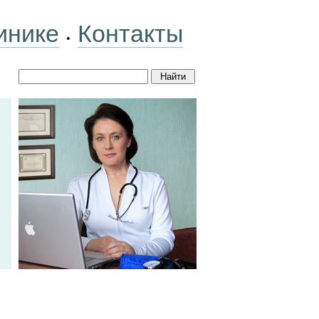
инике
Контакты
•