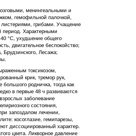
мозговыми, менингеальными и
кком, гемофильной палочкой,
, листериями, грибами. Учащение
й период. Характерными
-40 °С, ухудшение общего
ость, двигательное беспокойство;
, Брудзинского, Лесажа;
мы.
выраженным токсикозом,
рованный крик, тремор рук,
 большого родничка, тогда как
едко в первые 48 ч развиваются
 взрослых заболевание
делириозного состояния,
при запоздалом лечении,
ите: косоглазие, гемипарезы,
еют диссоциированный характер.
того цвета. Ликворное давление