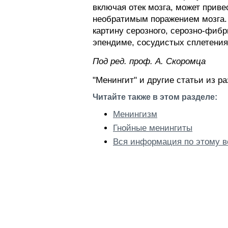
включая отек мозга, может прив
необратимым поражением мозга.
картину серозного, серозно-фибр
эпендиме, сосудистых сплетения
Пoд peд. проф. А. Скоромца
"Менингит" и другие статьи из р
Читайте также в этом разделе:
Менингизм
Гнойные менингиты
Вся информация по этому в