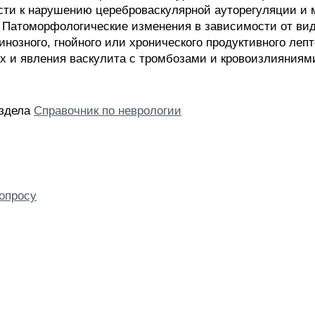
ести к нарушению цереброваскулярной ауторегуляции 
 Патоморфологические изменения в зависимости от ви
инозного, гнойного или хронического продуктивного леп
х и явления васкулита с тромбозами и кровоизлияниями
аздела
Справочник по неврологии
опросу