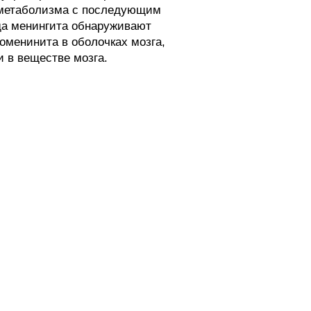
и метаболизма с последующим
да менингита обнаруживают
томенинита в оболочках мозга,
 в веществе мозга.