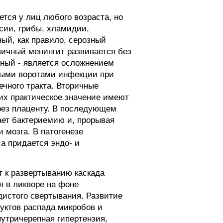
ется у лиц любого возраста, но
сии, грибы, хламидии,
ый, как правило, серозный
вичный менингит развивается без
чный - является осложнением
ными воротами инфекции при
ечного тракта. Вторичные
них практическое значение имеют
рез плаценту. В последующем
ет бактериемию и, прорывая
 мозга. В патогенезе
а придается эндо- и
т к развертыванию каскада
я в ликворе на фоне
истого свертывания. Развитие
дуктов распада микробов и
нутричерепная гипертензия,