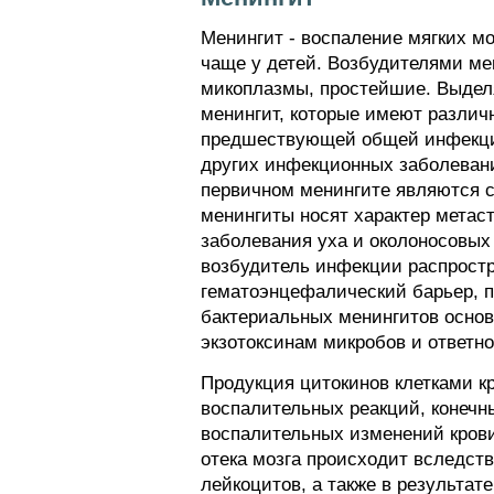
Менингит - воспаление мягких мо
чаще у детей. Возбудителями ме
микоплазмы, простейшие. Выделя
менингит, которые имеют различ
предшествующей общей инфекции 
других инфекционных заболеван
первичном менингите являются с
менингиты носят характер метас
заболевания уха и околоносовых
возбудитель инфекции распрост
гематоэнцефалический барьер, пр
бактериальных менингитов основ
экзотоксинам микробов и ответно
Продукция цитокинов клетками кр
воспалительных реакций, конечн
воспалительных изменений крови
отека мозга происходит вследств
лейкоцитов, а также в результат