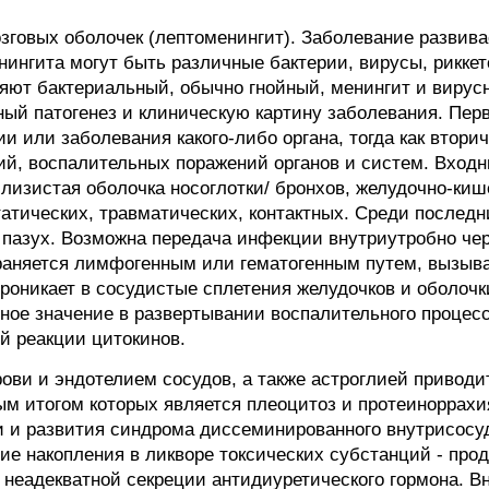
зговых оболочек (лептоменингит). Заболевание развива
нингита могут быть различные бактерии, вирусы, риккет
ют бактериальный, обычно гнойный, менингит и вирусн
ный патогенез и клиническую картину заболевания. Пер
или заболевания какого-либо органа, тогда как втори
ий, воспалительных поражений органов и систем. Вход
лизистая оболочка носоглотки/ бронхов, желудочно-киш
татических, травматических, контактных. Среди послед
 пазух. Возможна передача инфекции внутриутробно че
раняется лимфогенным или гематогенным путем, вызыва
оникает в сосудистые сплетения желудочков и оболочки
ное значение в развертывании воспалительного процесс
й реакции цитокинов.
ови и эндотелием сосудов, а также астроглией приводи
ым итогом которых является плеоцитоз и протеиноррахи
 и развития синдрома диссеминированного внутрисосуд
ие накопления в ликворе токсических субстанций - про
е неадекватной секреции антидиуретического гормона. В