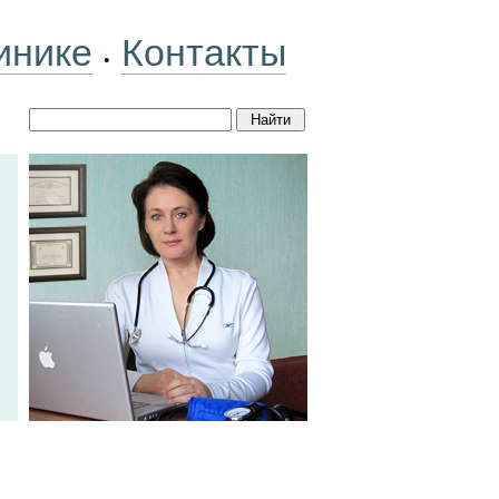
инике
Контакты
•