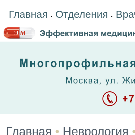
Главная
Отделения
Вра
•
•
Главная
•
Неврология