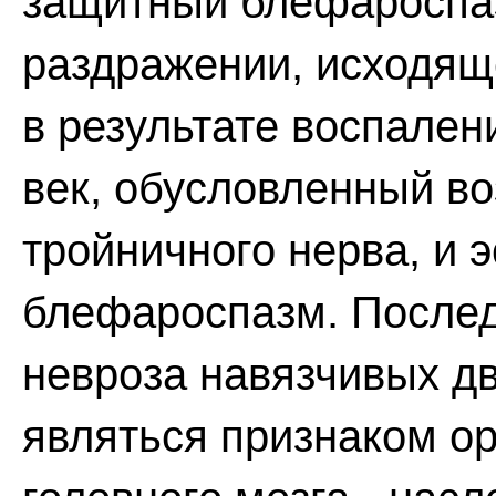
защитный блефароспа
раздражении, исходяще
в результате воспален
век, обусловленный в
тройничного нерва, и 
блефароспазм. Послед
невроза навязчивых д
являться признаком о