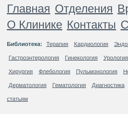
Главная
Отделения
В
О Клинике
Контакты
С
Библиотека:
Терапия
Кардиология
Эндо
Гастроэнтерология
Гинекология
Урология
Хирургия
Флебология
Пульмонология
Н
Дерматология
Гематология
Диагностика
статьям