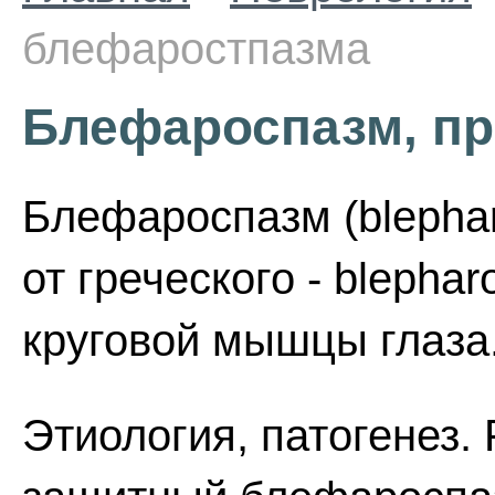
блефаростпазма
Блефароспазм, п
Блефароспазм (blepha
от греческого - blephar
круговой мышцы глаза
Этиология, патогенез.