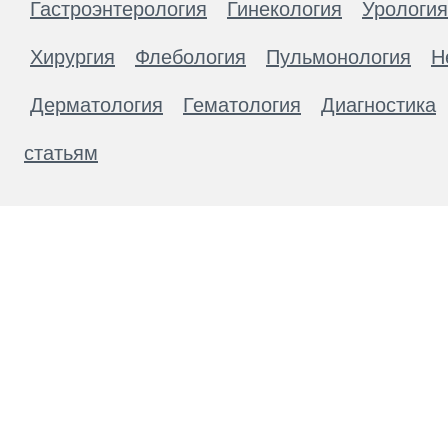
Гастроэнтерология
Гинекология
Урология
Хирургия
Флебология
Пульмонология
Н
Дерматология
Гематология
Диагностика
статьям
Материалы, размещенные на данной странице
публичной офертой. Посетители сайта не дол
рекомендаций. ООО «ТН-Клиника» не несёт о
возникшие в результате использования инфо
ЕСТЬ ПРОТИВОПОКАЗАН