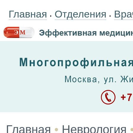
Главная
Отделения
Вра
•
•
Главная
•
Неврология