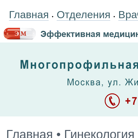
Главная
Отделения
Вра
•
•
Главная
•
Гинекология