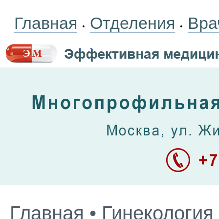
Главная
Отделения
Вра
•
•
Главная
•
Гинекология