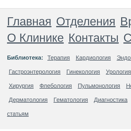
Главная
Отделения
В
О Клинике
Контакты
С
Библиотека:
Терапия
Кардиология
Эндо
Гастроэнтерология
Гинекология
Урология
Хирургия
Флебология
Пульмонология
Н
Дерматология
Гематология
Диагностика
статьям