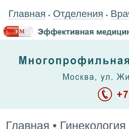
Главная
Отделения
Вра
•
•
Главная
•
Гинекология