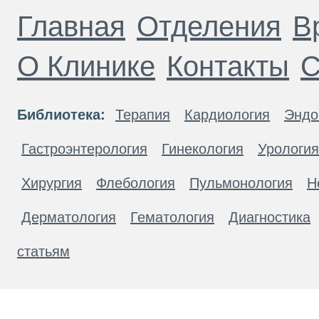
Главная
Отделения
В
О Клинике
Контакты
С
Библиотека:
Терапия
Кардиология
Эндо
Гастроэнтерология
Гинекология
Урология
Хирургия
Флебология
Пульмонология
Н
Дерматология
Гематология
Диагностика
статьям