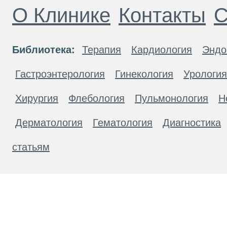
О Клинике
Контакты
С
Библиотека:
Терапия
Кардиология
Эндо
Гастроэнтерология
Гинекология
Урология
Хирургия
Флебология
Пульмонология
Н
Дерматология
Гематология
Диагностика
статьям
Материалы, размещенные на данной странице
публичной офертой. Посетители сайта не дол