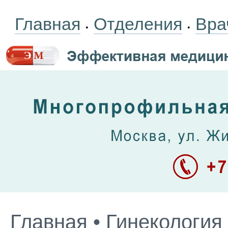
Главная
Отделения
Вра
•
•
Главная
•
Гинекология