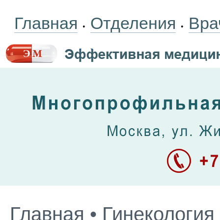
Главная
Отделения
Вра
•
•
Главная
•
Гинекология