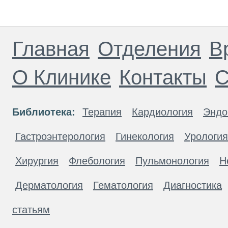
Главная
Отделения
В
О Клинике
Контакты
С
Библиотека:
Терапия
Кардиология
Эндо
Гастроэнтерология
Гинекология
Урология
Хирургия
Флебология
Пульмонология
Н
Дерматология
Гематология
Диагностика
статьям