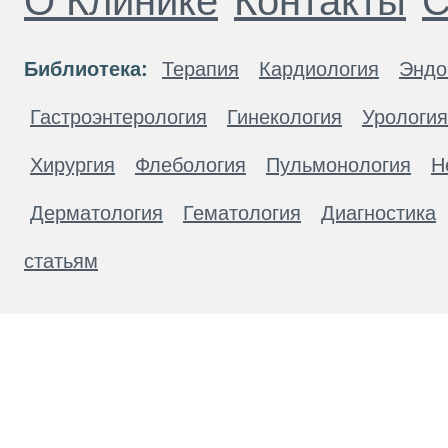
О Клинике
Контакты
С
Библиотека:
Терапия
Кардиология
Эндо
Гастроэнтерология
Гинекология
Урология
Хирургия
Флебология
Пульмонология
Н
Дерматология
Гематология
Диагностика
статьям
Материалы, размещенные на данной странице
публичной офертой. Посетители сайта не дол
рекомендаций. ООО «ТН-Клиника» не несёт о
возникшие в результате использования инфо