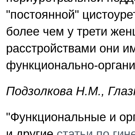
"постоянной" цистоуре
более чем у трети же
расстройствами они 
функционально-органи
Пoдзoлкoвa H.M., Глaз
"Функциональные и ор
и другие
статьи по гин