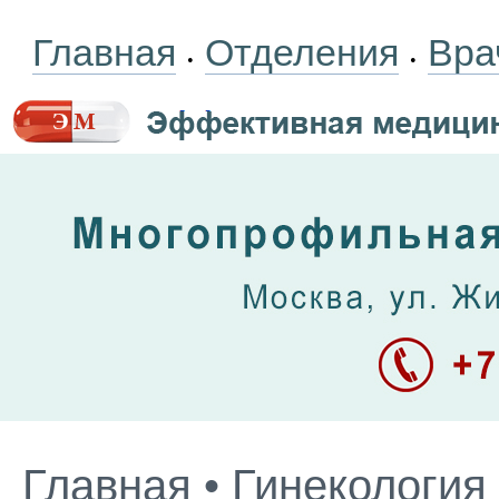
Главная
Отделения
Вра
•
•
Главная
•
Гинекология