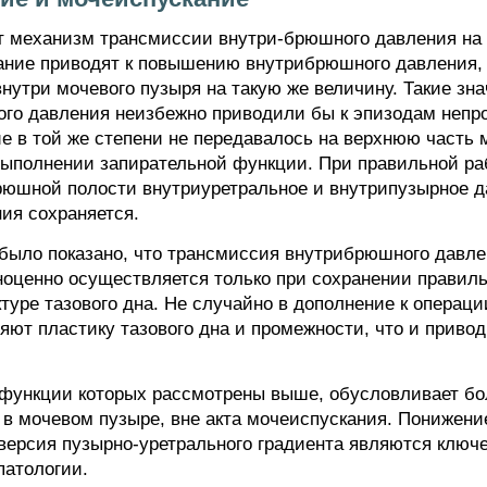
т механизм трансмиссии внутри-брюшного давления на 
ание приводят к повышению внутрибрюшного давления,
нутри мочевого пузыря на такую же величину. Такие зн
го давления неизбежно приводили бы к эпизодам непро
 в той же степени не передавалось на верхнюю часть м
 выполнении запирательной функции. При правильной р
юшной полости внутриуретральное и внутрипузырное да
ния сохраняется.
было показано, что трансмиссия внутрибрюшного давле
ноценно осуществляется только при сохранении правил
туре тазового дна. Не случайно в дополнение к операци
ют пластику тазового дна и промежности, что и приво
и функции которых рассмотрены выше, обусловливает бо
 в мочевом пузыре, вне акта мочеиспускания. Понижени
нверсия пузырно-уретрального градиента являются кл
патологии.