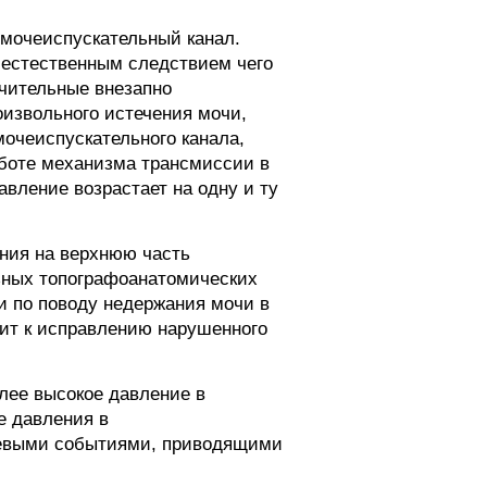
мочеиспускательный канал.
 естественным следствием чего
ачительные внезапно
извольного истечения мочи,
очеиспускательного канала,
аботе механизма трансмиссии в
вление возрастает на одну и ту
ния на верхнюю часть
ьных топографоанатомических
и по поводу недержания мочи в
дит к исправлению нарушенного
лее высокое давление в
е давления в
ючевыми событиями, приводящими