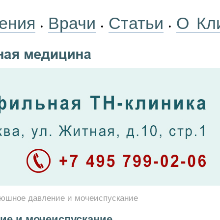
ения
Врачи
Статьи
О Кл
•
•
•
юшное давление и мочеиспускание
ие и мочеиспускание