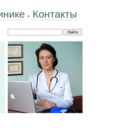
инике
Контакты
•