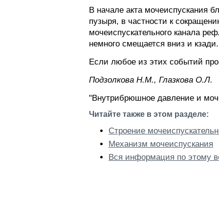
В начале акта мочеиспускания б
пузыря, в частности к сокращени
мочеиспускательного канала реф
немного смещается вниз и кзади.
Если любое из этих событий про
Пoдзoлкoвa H.M., Глaзкoвa O.Л.
"Внутрибрюшное давление и моч
Читайте также в этом разделе:
Строение мочеиспускательн
Механизм мочеиспускания
Вся информация по этому в