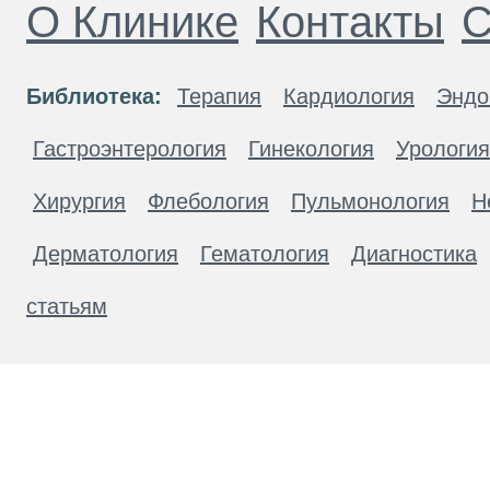
О Клинике
Контакты
С
Библиотека:
Терапия
Кардиология
Эндо
Гастроэнтерология
Гинекология
Урология
Хирургия
Флебология
Пульмонология
Н
Дерматология
Гематология
Диагностика
статьям
Материалы, размещенные на данной странице
публичной офертой. Посетители сайта не дол
рекомендаций. ООО «ТН-Клиника» не несёт о