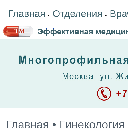
Главная
Отделения
Вра
•
•
Главная
•
Гинекология