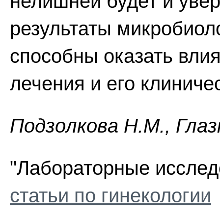
нелишней будет и увер
результаты микробиол
способны оказать вли
лечения и его клинич
Пoдзoлкoвa H.M., Глaз
"Лабораторные исследо
статьи по гинекологии