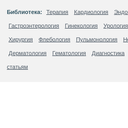
Библиотека:
Терапия
Кардиология
Эндо
Гастроэнтерология
Гинекология
Урология
Хирургия
Флебология
Пульмонология
Н
Дерматология
Гематология
Диагностика
статьям
Материалы, размещенные на данной странице
публичной офертой. Посетители сайта не дол
рекомендаций. ООО «ТН-Клиника» не несёт о
возникшие в результате использования инфо