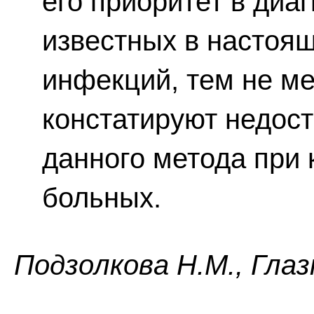
его приоритет в диа
известных в настоя
инфекций, тем не м
констатируют недос
данного метода при 
больных.
Пoдзoлкoвa H.M., Глaз