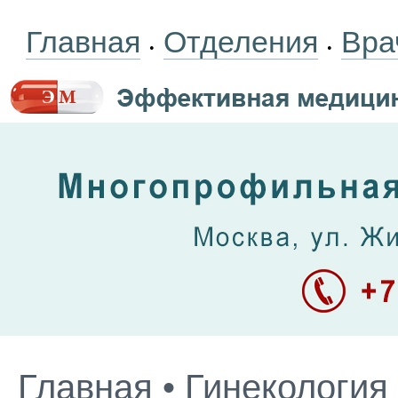
Главная
Отделения
Вра
•
•
Главная
•
Гинекология