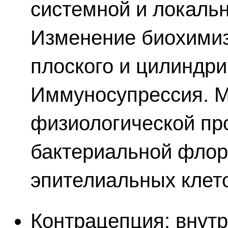
системной и локаль
Изменение биохимиз
плоского и цилиндри
Иммуносупрессия. 
физиологической п
бактериальной фло
эпителиальных клето
Контрацепция: внут