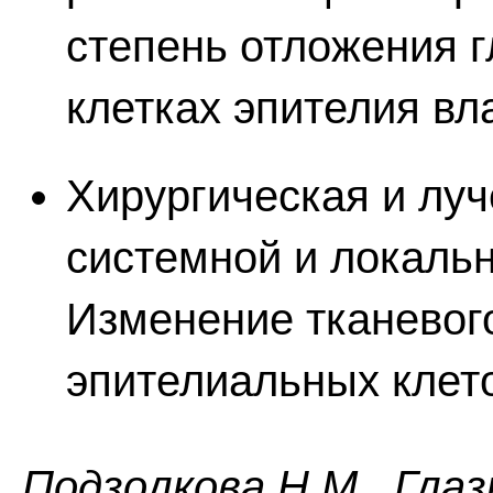
степень отложения г
клетках эпителия вл
Хирургическая и лу
системной и локаль
Изменение тканевог
эпителиальных клето
Пoдзoлкoвa H.M., Глaз