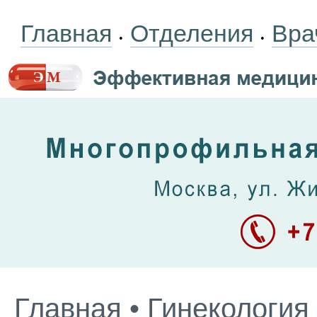
Главная
Отделения
Вра
•
•
Главная
•
Гинекология