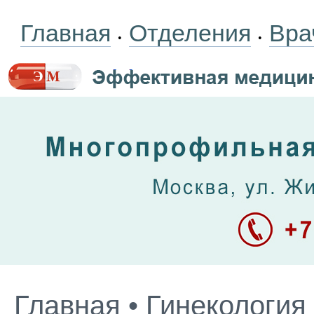
Главная
Отделения
Вра
•
•
Главная
•
Гинекология