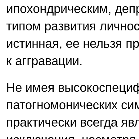
ипохондрическим, деп
типом развития личнос
истинная, ее нельзя п
к аггравации.
Не имея высокоспециф
патогномонических си
практически всегда яв