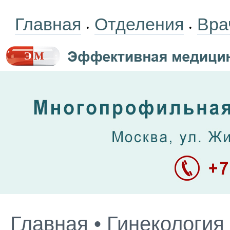
Главная
Отделения
Вра
•
•
Главная
•
Гинекология