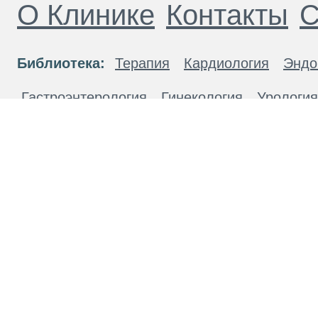
О Клинике
Контакты
С
Библиотека:
Терапия
Кардиология
Эндо
Гастроэнтерология
Гинекология
Урология
Хирургия
Флебология
Пульмонология
Н
Дерматология
Гематология
Диагностика
статьям
Материалы, размещенные на данной странице
публичной офертой. Посетители сайта не дол
рекомендаций. ООО «ТН-Клиника» не несёт о