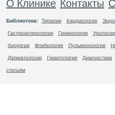
О Клинике
Контакты
С
Библиотека:
Терапия
Кардиология
Эндо
Гастроэнтерология
Гинекология
Урология
Хирургия
Флебология
Пульмонология
Н
Дерматология
Гематология
Диагностика
статьям
Материалы, размещенные на данной странице
публичной офертой. Посетители сайта не дол
рекомендаций. ООО «ТН-Клиника» не несёт о