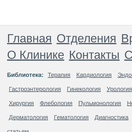
Главная
Отделения
В
О Клинике
Контакты
С
Библиотека:
Терапия
Кардиология
Эндо
Гастроэнтерология
Гинекология
Урология
Хирургия
Флебология
Пульмонология
Н
Дерматология
Гематология
Диагностика
статьям