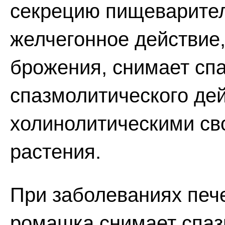
секрецию пищеварител
желчегонное действие
брожения, снимает сп
спазмолитического дей
холинолитическими св
растения.
При заболеваниях печ
ромашка снимает спаз