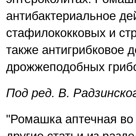
антибактериальное дей
стафилококковых и стр
также антигрибковое д
дрожжеподобных грибов
Пoд peд. В. Радзинско
"Ромашка аптечная во