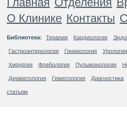
Главная
Отделения
В
О Клинике
Контакты
С
Библиотека:
Терапия
Кардиология
Эндо
Гастроэнтерология
Гинекология
Урология
Хирургия
Флебология
Пульмонология
Н
Дерматология
Гематология
Диагностика
статьям
Материалы, размещенные на данной странице