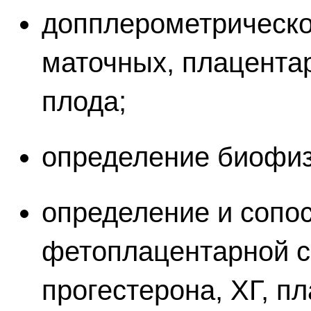
допплерометрическо
маточных, плацентар
плода;
определение биофиз
определение и сопо
фетоплацентарной с
прогестерона, ХГ, пл