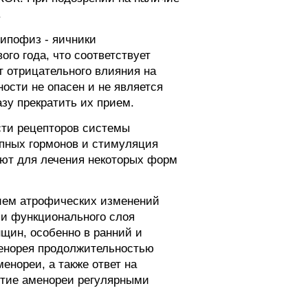
.
ипофиз - яичники
го года, что соответствует
т отрицательного влияния на
ости не опасен и не является
зу прекратить их прием.
сти рецепторов системы
опных гормонов и стимуляция
зуют для лечения некоторых форм
ием атрофических изменений
ии функционального слоя
щин, особенно в ранний и
енорея продолжительностью
енореи, а также ответ на
итие аменореи регулярными