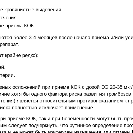
 кровянистые выделения.
ечения.
ле приема КОК.
тся более 3-4 месяцев после начала приема и/или уси
репарат.
т крайне редко):
ей.
терии.
зных осложнений при приеме КОК с дозой ЭЭ 20-35 мкг/
чие хотя бы одного фактора риска развития тромбозов 
ртония) является относительным противопоказанием к п
иска полностью исключает применение.
ри приеме КОК, так и при беременности могут быть пр
им следует подчеркнуть, что рутинное определение про
аза и не может быть критерием назначения или отмены 