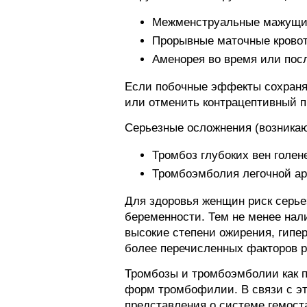
Межменструальные мажущие
Прорывные маточные кровот
Аменорея во время или пос
Если побочные эффекты сохраняю
или отменить контрацептивный п
Серьезные осложнения (возникаю
Тромбоз глубоких вен голен
Тромбоэмболия легочной ар
Для здоровья женщин риск серье
беременности. Тем не менее нали
высокие степени ожирения, гипе
более перечисленных факторов р
Тромбозы и тромбоэмболии как п
форм тромбофилии. В связи с эт
представления о системе гемост