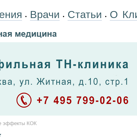
ения
Врачи
Статьи
О Кл
•
•
•
е эффекты КОК
К