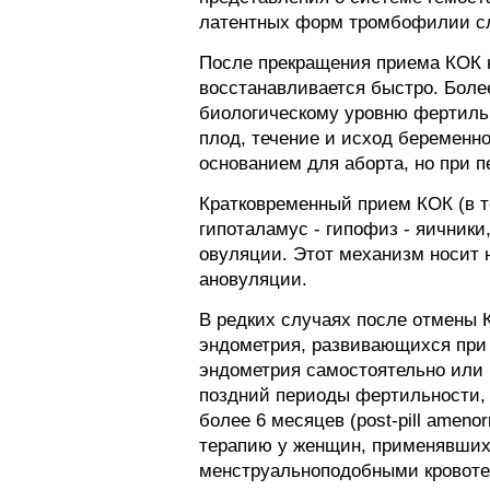
латентных форм тромбофилии сл
После прекращения приема КОК 
восстанавливается быстро. Более
биологическому уровню фертильн
плод, течение и исход беременн
основанием для аборта, но при 
Кратковременный прием КОК (в т
гипоталамус - гипофиз - яичник
овуляции. Этот механизм носит н
ановуляции.
В редких случаях после отмены
эндометрия, развивающихся при 
эндометрия самостоятельно или 
поздний периоды фертильности,
более 6 месяцев (post-pill ameno
терапию у женщин, применявших 
менструальноподобными кровоте