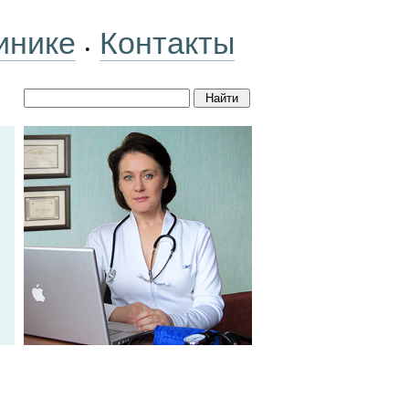
инике
Контакты
•