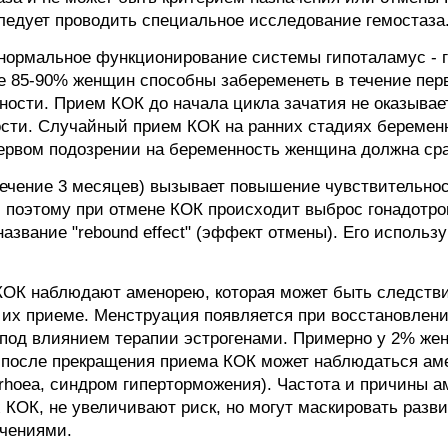
едует проводить специальное исследование гемостаза
нормальное функционирование системы гипоталамус - г
 85-90% женщин способны забеременеть в течение перво
ости. Прием КОК до начала цикла зачатия не оказывае
ости. Случайный прием КОК на ранних стадиях беременн
первом подозрении на беременность женщина должна сра
ечение 3 месяцев) вызывает повышение чувствительно
и, поэтому при отмене КОК происходит выброс гонадотр
азвание "rebound effect" (эффект отмены). Его исполь
 КОК наблюдают аменорею, которая может быть следств
их приеме. Менструация появляется при восстановлен
под влиянием терапии эстрогенами. Примерно у 2% жен
 после прекращения приема КОК может наблюдаться ам
rrhoea, синдром гиперторможения). Частота и причины ам
КОК, не увеличивают риск, но могут маскировать разв
чениями.