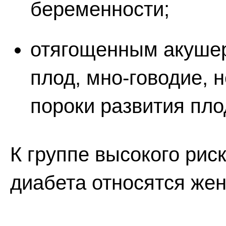
беременности;
отягощенным акушер
плод, мно-говодие, 
пороки развития пло
К группе высокого рис
диабета относятся же