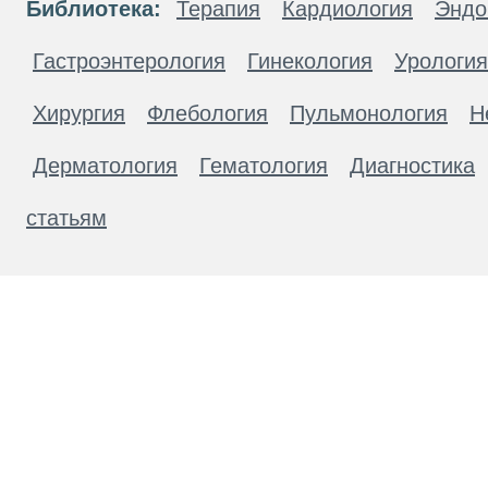
Библиотека:
Терапия
Кардиология
Эндо
Гастроэнтерология
Гинекология
Урология
Хирургия
Флебология
Пульмонология
Н
Дерматология
Гематология
Диагностика
статьям
Материалы, размещенные на данной странице
публичной офертой. Посетители сайта не дол
рекомендаций. ООО «ТН-Клиника» не несёт о
возникшие в результате использования инфо
ЕСТЬ ПРОТИВОПОКАЗАН