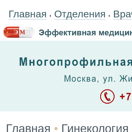
Главная
Отделения
Вра
•
•
Главная
•
Гинекология