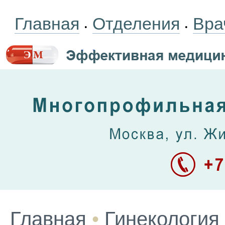
Главная
Отделения
Вра
•
•
Главная
•
Гинекология