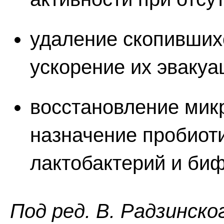
удаление скопившихс
ускорение их эвакуа
восстановление мик
назначение пробиот
лактобактерий и биф
Пoд peд. В. Радзинско