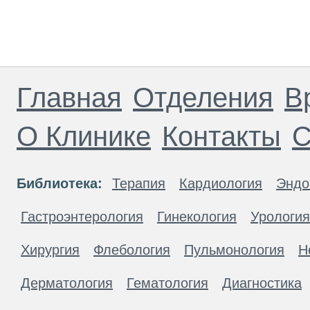
Главная
Отделения
В
О Клинике
Контакты
С
Библиотека:
Терапия
Кардиология
Эндо
Гастроэнтерология
Гинекология
Урология
Хирургия
Флебология
Пульмонология
Н
Дерматология
Гематология
Диагностика